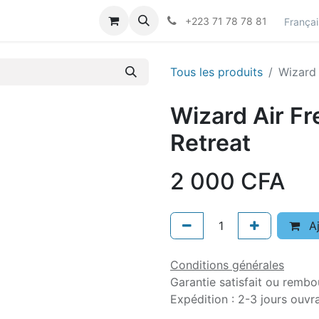
actez-nous
Career
+223 71 78 78 81
Françai
Tous les produits
Wizard 
Wizard Air F
Retreat
2 000
CFA
Aj
Conditions générales
Garantie satisfait ou rembo
Expédition : 2-3 jours ouvr