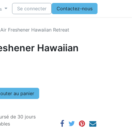
Se connecter
Contactez-nous
s
Air Freshener Hawaiian Retreat
reshener Hawaiian
outer au panier
ursé de 30 jours
ables