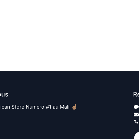
ous
R
ican Store Numero #1 au Mali ☝🏽