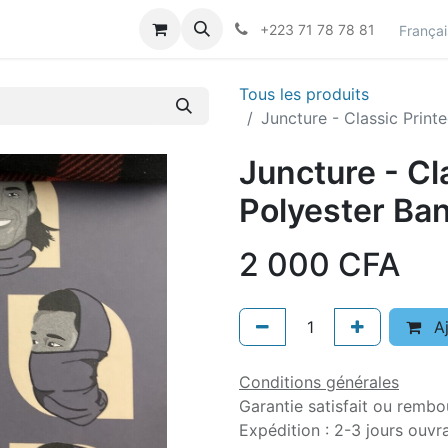
actez-nous
Career
+223 71 78 78 81
Françai
Tous les produits
Juncture - Classic Print
Juncture - Cl
Polyester Ba
2 000
CFA
Aj
Conditions générales
Garantie satisfait ou rembo
Expédition : 2-3 jours ouvr