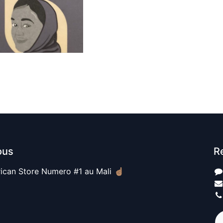
ous
R
ican Store Numero #1 au Mali ☝🏽