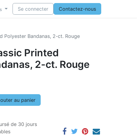
Se connecter
Contactez-nous
s
ed Polyester Bandanas, 2-ct. Rouge
assic Printed
ndanas, 2-ct. Rouge
outer au panier
ursé de 30 jours
ables