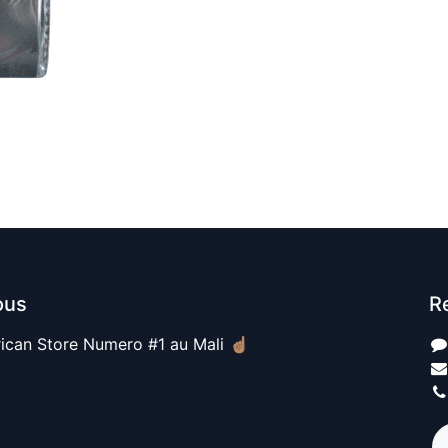
ous
R
ican Store Numero #1 au Mali ☝🏽