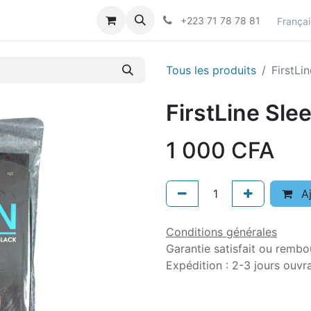
actez-nous
Career
+223 71 78 78 81
Françai
Tous les produits
FirstLi
FirstLine Sle
1 000
CFA
Aj
Conditions générales
Garantie satisfait ou rembo
Expédition : 2-3 jours ouvr