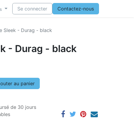
Se connecter
Contactez-nous
s
ne Sleek - Durag - black
ek - Durag - black
outer au panier
ursé de 30 jours
ables