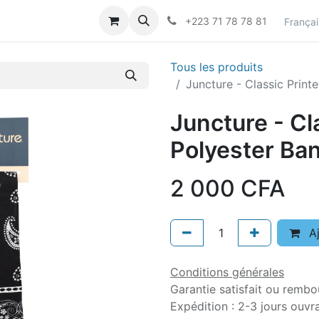
actez-nous
Career
+223 71 78 78 81
Françai
Tous les produits
Juncture - Classic Print
Juncture - Cl
Polyester Ban
2 000
CFA
Aj
Conditions générales
Garantie satisfait ou rembo
Expédition : 2-3 jours ouvr