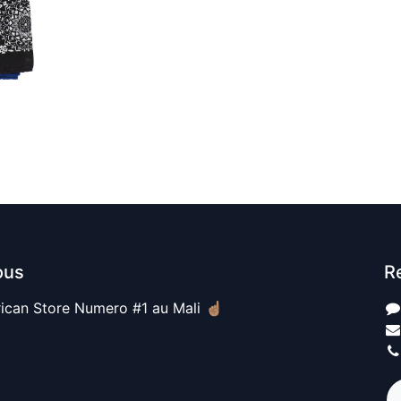
ous
R
ican Store Numero #1 au Mali ☝🏽