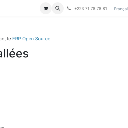
actez-nous
Career
+223 71 78 78 81
Françai
oo, le
ERP Open Source
.
allées
es