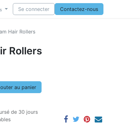
Se connecter
Contactez-nous
s
am Hair Rollers
r Rollers
outer au panier
ursé de 30 jours
ables