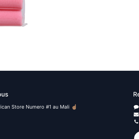
ous
R
ican Store Numero #1 au Mali ☝🏽