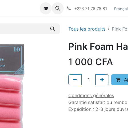
actez-nous
Career
+223 71 78 78 81
Françai
Tous les produits
Pink Fo
Pink Foam Hai
1 000
CFA
Aj
Conditions générales
Garantie satisfait ou rembo
Expédition : 2-3 jours ouvr