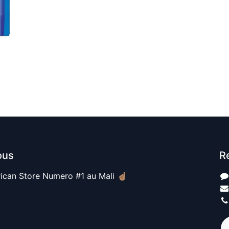
ous
R
ican Store Numero #1 au Mali ☝🏽