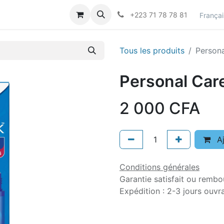
actez-nous
Career
+223 71 78 78 81
Françai
Tous les produits
Persona
Personal Care
2 000
CFA
Aj
Conditions générales
Garantie satisfait ou rembo
Expédition : 2-3 jours ouvr