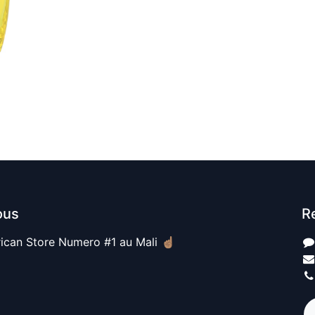
ous
R
ican Store Numero #1 au Mali ☝🏽