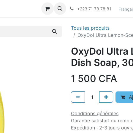
actez-nous
Career
+223 71 78 78 81
Françai
Tous les produits
OxyDol Ultra Lemon-Scen
OxyDol Ultra
Dish Soap, 30
1 500
CFA
Aj
Conditions générales
Garantie satisfait ou rembo
Expédition : 2-3 jours ouvr