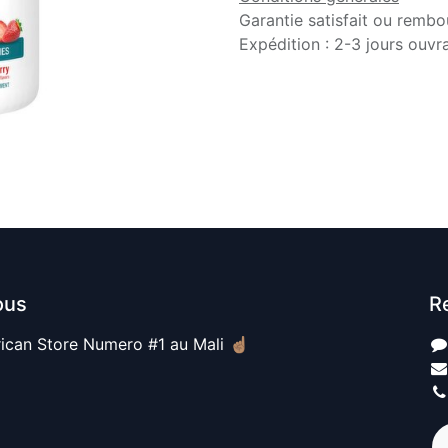
Garantie satisfait ou rembo
Expédition : 2-3 jours ouvr
ous
R
ican Store Numero #1 au Mali ☝🏽