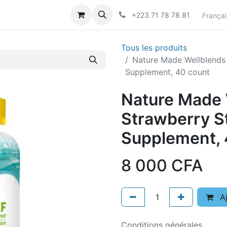
actez-nous
Career
+223 71 78 78 81
Françai
Tous les produits
Nature Made Wellblends 
Supplement, 40 count
Nature Made 
Strawberry St
Supplement, 
8 000
CFA
Aj
Conditions générales