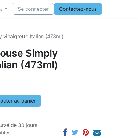
Se connecter
Contactez-nous
s
 vinaigrette Italian (473ml)
house Simply
alian (473ml)
outer au panier
ursé de 30 jours
ables