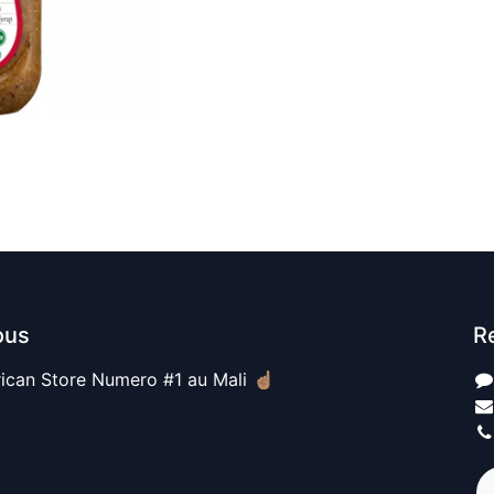
ous
R
ican Store Numero #1 au Mali ☝🏽