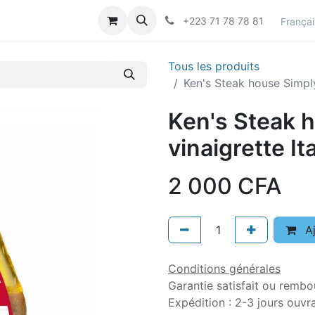
actez-nous
Career
+223 71 78 78 81
Françai
Tous les produits
Ken's Steak house Simply
Ken's Steak 
vinaigrette It
2 000
CFA
Aj
Conditions générales
Garantie satisfait ou rembo
Expédition : 2-3 jours ouvr