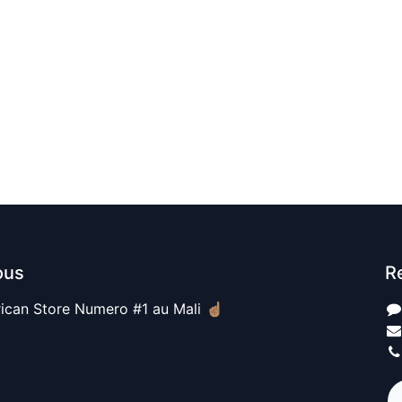
ous
R
ican Store Numero #1 au Mali ☝🏽