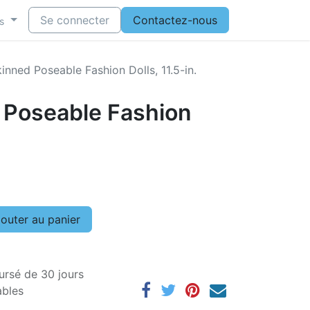
Se connecter
Contactez-nous
s
inned Poseable Fashion Dolls, 11.5-in.
 Poseable Fashion
outer au panier
ursé de 30 jours
ables