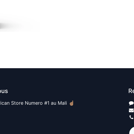
ous
R
ican Store Numero #1 au Mali ☝🏽