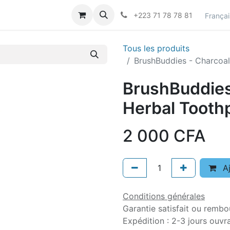
actez-nous
Career
+223 71 78 78 81
Françai
Tous les produits
BrushBuddies - Charcoal
BrushBuddies
Herbal Toothp
2 000
CFA
Aj
Conditions générales
Garantie satisfait ou rembo
Expédition : 2-3 jours ouvr