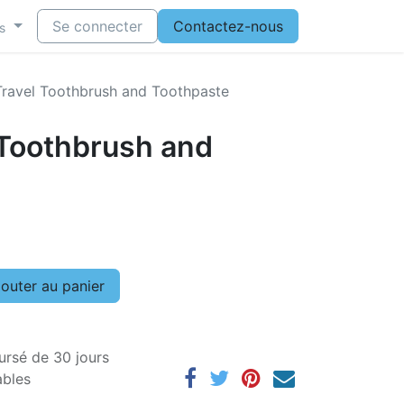
Se connecter
Contactez-nous
s
Travel Toothbrush and Toothpaste
 Toothbrush and
outer au panier
ursé de 30 jours
ables