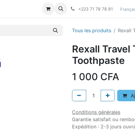
actez-nous
Career
+223 71 78 78 81
Françai
Tous les produits
Rexall 
Rexall Travel
Toothpaste
1 000
CFA
Aj
Conditions générales
Garantie satisfait ou rembo
Expédition : 2-3 jours ouvr