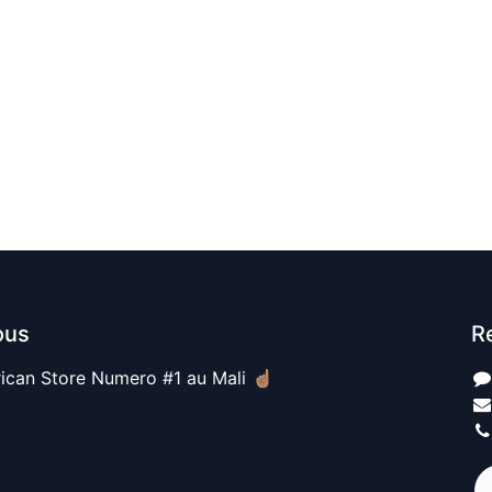
ous
R
ican Store Numero #1 au Mali ☝🏽