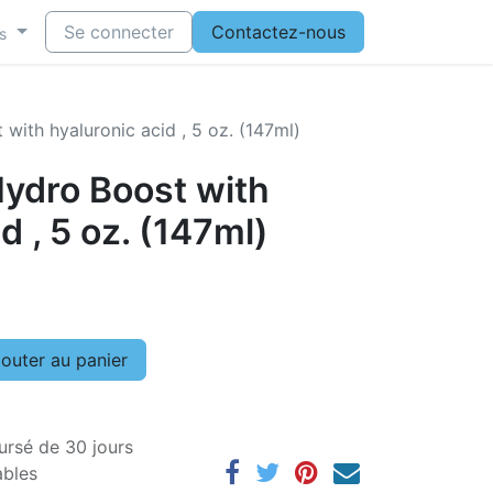
Se connecter
Contactez-nous
s
with hyaluronic acid , 5 oz. (147ml)
ydro Boost with
d , 5 oz. (147ml)
outer au panier
ursé de 30 jours
ables