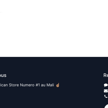
ous
R
ican Store Numero #1 au Mali ☝🏽