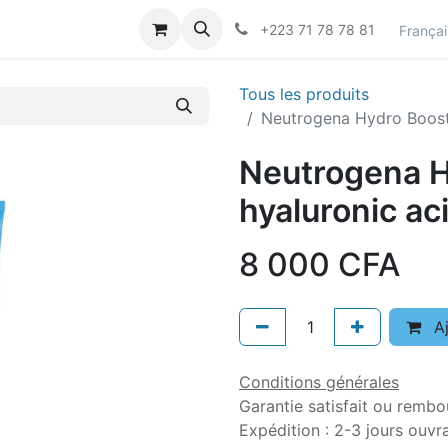
actez-nous
Career
+223 71 78 78 81
Françai
Tous les produits
Neutrogena Hydro Boost 
Neutrogena H
hyaluronic aci
8 000
CFA
Aj
Conditions générales
Garantie satisfait ou rembo
Expédition : 2-3 jours ouvr