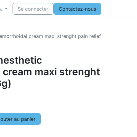
Se connecter
Contactez-nous
s
emorrhoidal cream maxi strenght pain relief
nesthetic
 cream maxi strenght
6g)
outer au panier