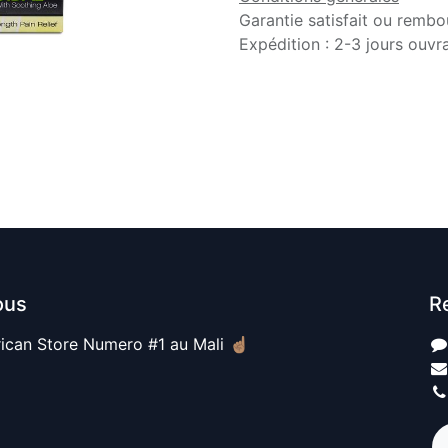
Garantie satisfait ou rembo
Expédition : 2-3 jours ouvr
ous
R
ican Store Numero #1 au Mali ☝🏽