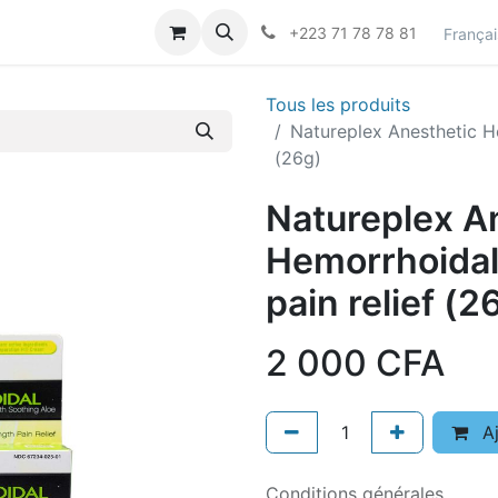
actez-nous
Career
+223 71 78 78 81
Françai
Tous les produits
Natureplex Anesthetic H
(26g)
Natureplex A
Hemorrhoidal
pain relief (2
2 000
CFA
Aj
Conditions générales