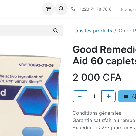
actez-nous
Career
+223 71 78 78 81
Françai
Tous les produits
Good R
Good Remedie
Aid 60 caplet
2 000
CFA
Aj
Conditions générales
Garantie satisfait ou rembo
Expédition : 2-3 jours ouvr