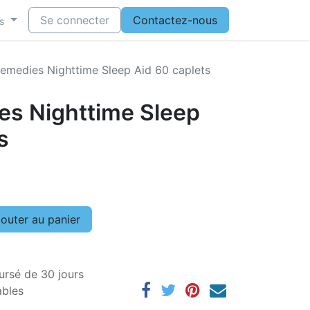
Se connecter
Contactez-nous
s
emedies Nighttime Sleep Aid 60 caplets
s Nighttime Sleep
s
outer au panier
ursé de 30 jours
ables