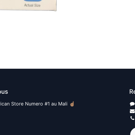
ous
R
ican Store Numero #1 au Mali ☝🏽