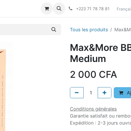
actez-nous
Career
+223 71 78 78 81
Françai
Tous les produits
Max&Mo
Max&More BB
Medium
2 000
CFA
Aj
Conditions générales
Garantie satisfait ou rembo
Expédition : 2-3 jours ouvr