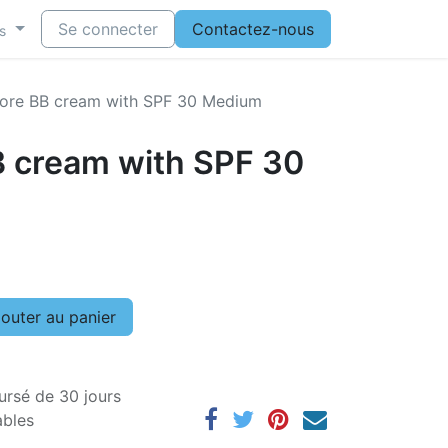
Se connecter
Contactez-nous
s
re BB cream with SPF 30 Medium
 cream with SPF 30
outer au panier
ursé de 30 jours
ables