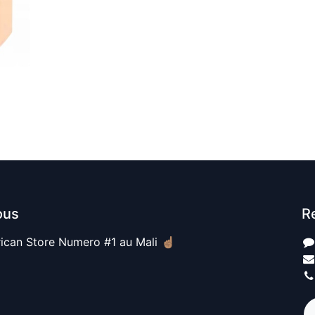
ous
R
ican Store Numero #1 au Mali ☝🏽