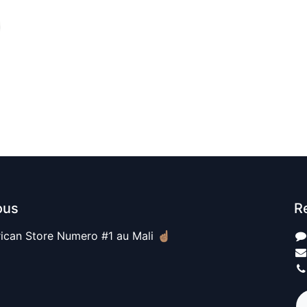
ous
R
ican Store Numero #1 au Mali ☝🏽