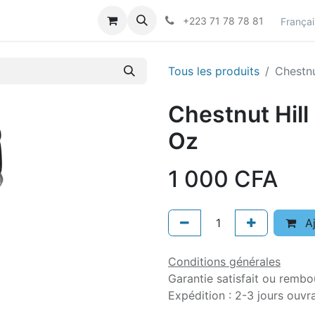
actez-nous
Career
+223 71 78 78 81
Françai
Tous les produits
Chestnu
Chestnut Hil
Oz
1 000
CFA
Aj
Conditions générales
Garantie satisfait ou rembo
Expédition : 2-3 jours ouvr