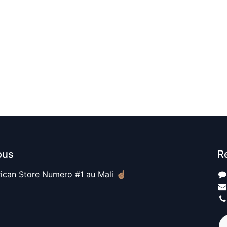
ous
R
ican Store Numero #1 au Mali ☝🏽