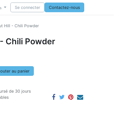
Se connecter
Contactez-nous
s
t Hill - Chili Powder
 - Chili Powder
outer au panier
ursé de 30 jours
ables