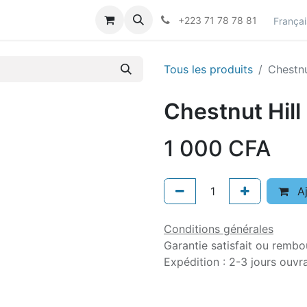
actez-nous
Career
+223 71 78 78 81
Françai
Tous les produits
Chestnu
Chestnut Hill
1 000
CFA
Aj
Conditions générales
Garantie satisfait ou rembo
Expédition : 2-3 jours ouvr