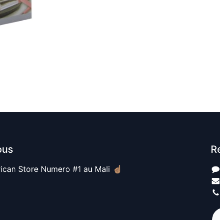
ous
R
ican Store Numero #1 au Mali ☝🏽