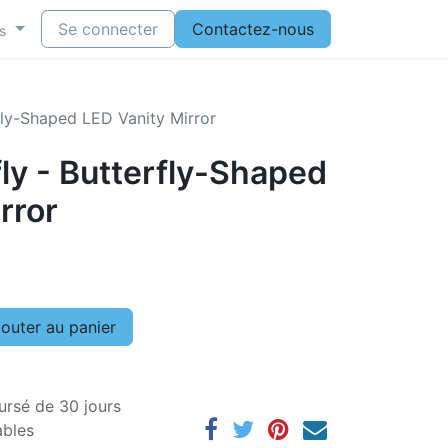
Se connecter
Contactez-nous
s
fly-Shaped LED Vanity Mirror
ly - Butterfly-Shaped
rror
outer au panier
ursé de 30 jours
ables