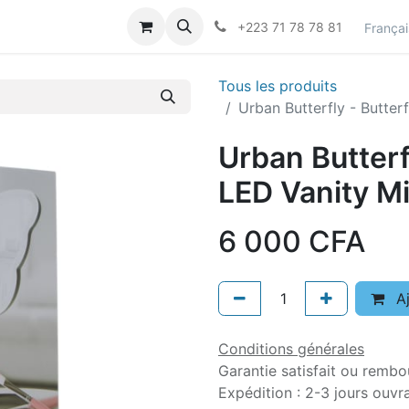
actez-nous
Career
+223 71 78 78 81
Françai
Tous les produits
Urban Butterfly - Butter
Urban Butterf
LED Vanity Mi
6 000
CFA
Aj
Conditions générales
Garantie satisfait ou rembo
Expédition : 2-3 jours ouvr