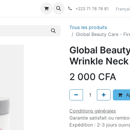
actez-nous
Career
+223 71 78 78 81
Françai
Tous les produits
Global Beauty Care - Fi
Global Beauty
Wrinkle Neck
2 000
CFA
Aj
Conditions générales
Garantie satisfait ou rembo
Expédition : 2-3 jours ouvr