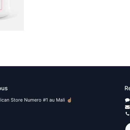
ous
R
ican Store Numero #1 au Mali ☝🏽