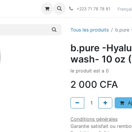
actez-nous
Career
+223 71 78 78 81
Françai
Tous les produits
b.pure 
b.pure -Hyalu
wash- 10 oz 
le produit est a 0
2 000
CFA
Aj
Conditions générales
Garantie satisfait ou rembo