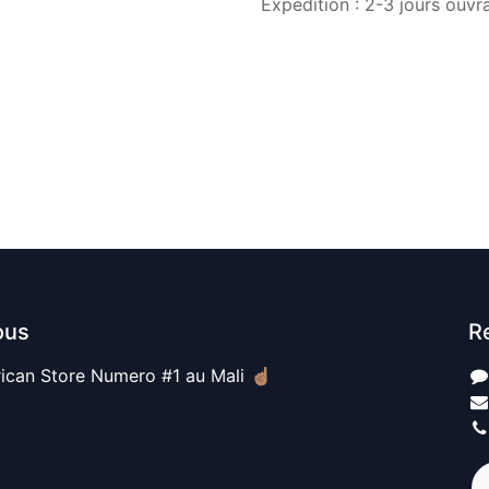
Expédition : 2-3 jours ouvr
ous
R
ican Store Numero #1 au Mali ☝🏽