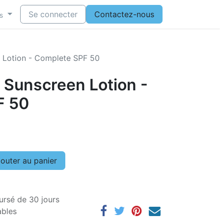
Se connecter
Contactez-nous
s
 Lotion - Complete SPF 50
 Sunscreen Lotion -
F 50
outer au panier
ursé de 30 jours
ables