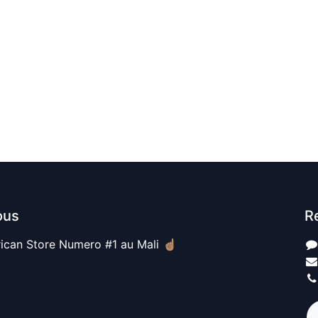
ous
R
ican Store Numero #1 au Mali ☝🏽