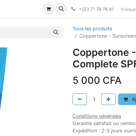
actez-nous
Career
+223 71 78 78 81
Françai
Tous les produits
Coppertone - Sunscreen
Coppertone -
Complete SP
5 000
CFA
Aj
Conditions générales
Garantie satisfait ou rembo
Expédition : 2-3 jours ouvr