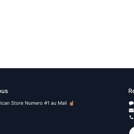
ous
R
ican Store Numero #1 au Mali ☝🏽