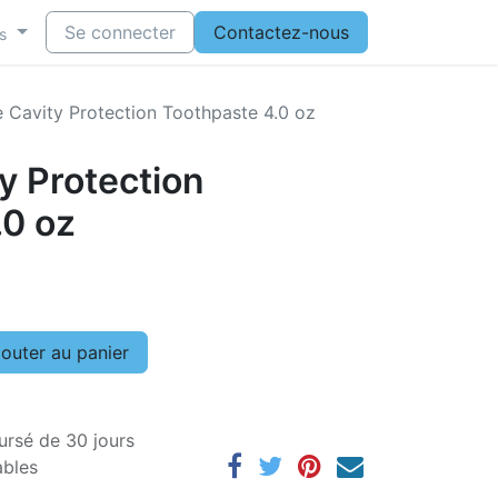
Se connecter
Contactez-nous
s
 Cavity Protection Toothpaste 4.0 oz
y Protection
.0 oz
outer au panier
ursé de 30 jours
ables