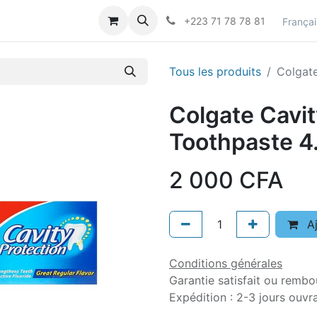
actez-nous
Career
+223 71 78 78 81
Françai
Tous les produits
Colgate
Colgate Cavit
Toothpaste 4
2 000
CFA
Aj
Conditions générales
Garantie satisfait ou rembo
Expédition : 2-3 jours ouvr