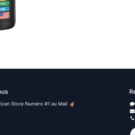
ous
R
ican Store Numero #1 au Mali ☝🏽