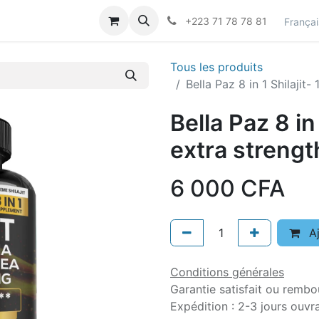
actez-nous
Career
+223 71 78 78 81
Françai
Tous les produits
Bella Paz 8 in 1 Shilajit
Bella Paz 8 in
extra strengt
6 000
CFA
Aj
Conditions générales
Garantie satisfait ou rembo
Expédition : 2-3 jours ouvr