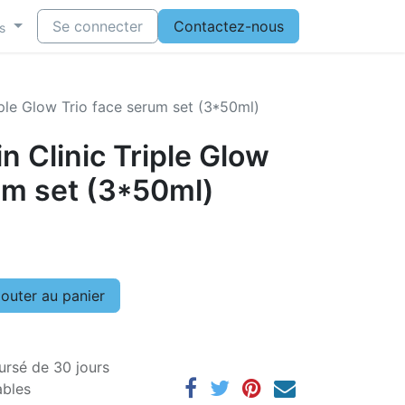
Se connecter
Contactez-nous
s
riple Glow Trio face serum set (3*50ml)
n Clinic Triple Glow
um set (3*50ml)
outer au panier
ursé de 30 jours
ables