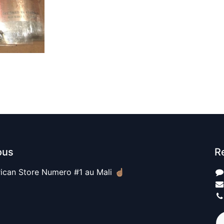
ous
R
ican Store Numero #1 au Mali ☝🏽