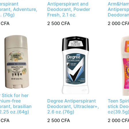
erspirant
Antiperspirant and
Arm&Hamm
rant, Adventure,
Deodorant, Powder
Antipersp
. (76g)
Fresh, 2.1 oz.
Deodoran
CFA
2 500
CFA
2 000
CF
Stick for her
nium-free
Degree Antiperspirant
Teen Spir
rant, brasilian
Deodorant, Ultraclear+,
stick Deo
 2.25 oz.(64g)
2.6 oz.(76g)
oz(39.5g
CFA
2 500
CFA
2 000
CF