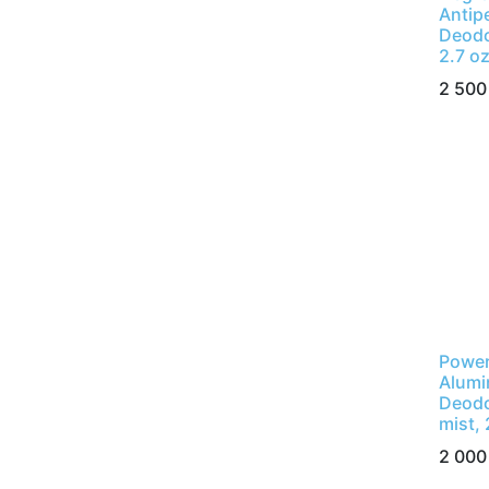
Antip
Deodo
2.7 oz
2 500
Power 
Alumi
Deodo
mist,
2 000