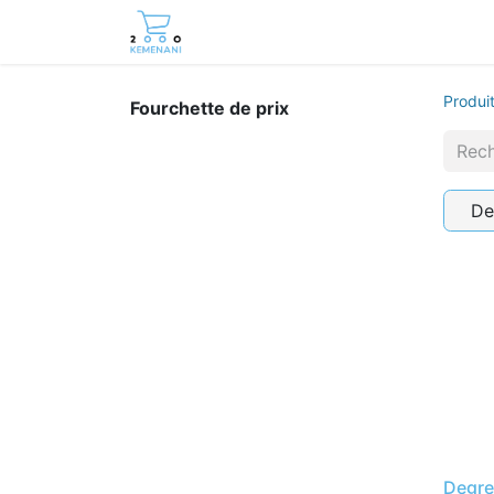
Page d'accueil
Boutique
Cont
Produi
Fourchette de prix
De
Degre