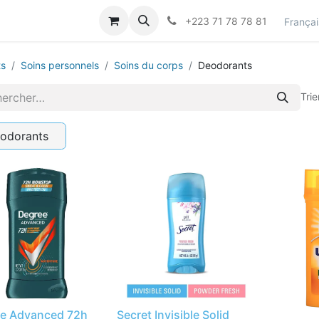
actez-nous
Career
+223 71 78 78 81
Françai
ts
Soins personnels
Soins du corps
Deodorants
Trie
odorants
e Advanced 72h
Secret Invisible Solid