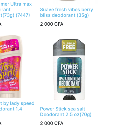
er Ultra max
irant
Suave fresh vibes berry
t(73g) (7447)
bliss deodorant (35g)
A
2 000
CFA
it by lady speed
dorant 1.4
Power Stick sea salt
)
Deodorant 2.5 oz(70g)
A
2 000
CFA